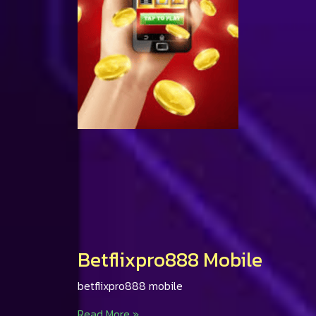
Betflixpro888 Mobile
betflixpro888 mobile
Read More »