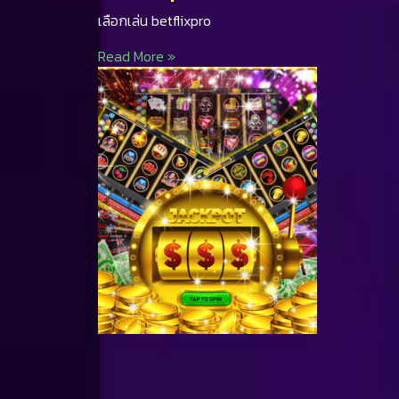
เลือกเล่น betflixpro
Read More »