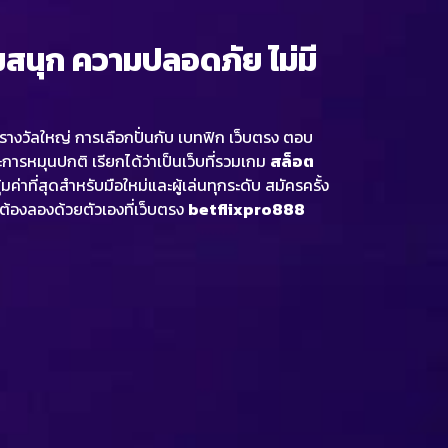
สนุก ความปลอดภัย ไม่มี
รางวัลใหญ่ การเลือกปั่นกับ
เบทฟิก เว็บตรง ตอบ
ะการหมุนปกติ เรียกได้ว่าเป็นเว็บที่รวมเกม
สล็อต
้มค่าที่สุดสำหรับมือใหม่และผู้เล่นทุกระดับ สมัครครั้ง
ต้องลองด้วยตัวเองที่เว็บตรง
betflixpro888