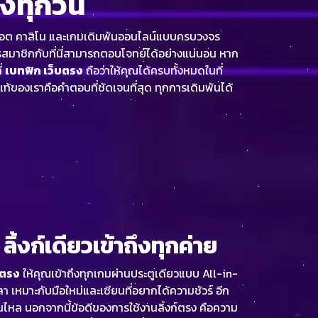
ิงทุกวัน
งสล็อต คาสิโน และเกมเดิมพันออนไลน์แบบครบวงจร
ร
สมาชิกกับที่นี่สามารถตอบโจทย์ได้อย่างแน่นอน หาก
่
เบทฟิก เว็บตรง
ถือว่าให้คุณได้ครบทั้งหมดในที่
์แท้ของเราคือคำตอบที่ชัดเจนที่สุด
ทุกการเดิมพันได้
ิ้งก์เดียวเข้าถึงทุกค่าย
บตรง
ให้คุณเข้าถึงทุกเกมผ่านประตูเดียวแบบ
All-in-
ลา เหมาะกับมือใหม่และเซียนที่อยากได้ความชัวร์ อีก
ลื่นไหล นอกจากนี้ข้อดีของการใช้งานลิ้งก์ตรง คือความ