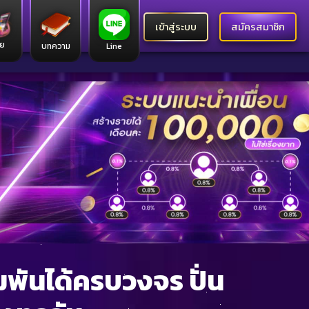
เข้าสู่ระบบ
สมัครสมาชิก
ย
บทความ
Line
มพันได้ครบวงจร ปั่น