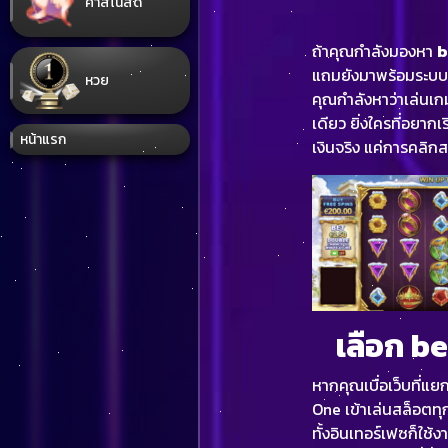
คาสิโนสด
ถ้าคุณกำลังมองหา
b
แถมยังมาพร้อมระบบเล
หวย
คุณกำลังหาว่าเล่นเกม
เดียว ยิ่งใครที่อยาก
หน้าแรก
เงินจริง แค่การคลิกสม
เลือก be
หากคุณเบื่อเว็บที่แย
One
เข้าเล่นสล็อตทุ
ทั้งอินเทอร์เฟซก็ใช้