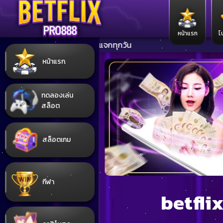
หน้าแรก
โ
หน้าแรก
ทดลองเล่น
สล็อต
สล็อตเกม
กีฬา
betflix