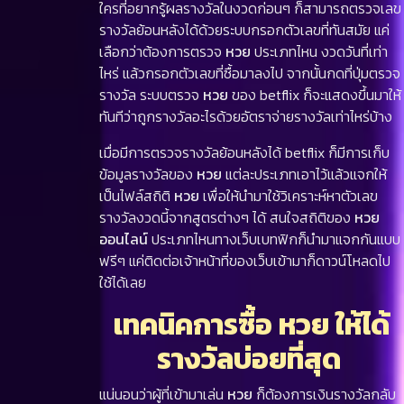
ใครที่อยากรู้ผลรางวัลในงวดก่อนๆ ก็สามารถตรวจเลข
รางวัลย้อนหลังได้ด้วยระบบกรอกตัวเลขที่ทันสมัย แค่
เลือกว่าต้องการตรวจ
หวย
ประเภทไหน งวดวันที่เท่า
ไหร่ แล้วกรอกตัวเลขที่ซื้อมาลงไป จากนั้นกดที่ปุ่มตรวจ
รางวัล ระบบตรวจ
หวย
ของ betflix ก็จะแสดงขึ้นมาให้
ทันทีว่าถูกรางวัลอะไรด้วยอัตราจ่ายรางวัลเท่าไหร่บ้าง
เมื่อมีการตรวจรางวัลย้อนหลังได้ betflix ก็มีการเก็บ
ข้อมูลรางวัลของ
หวย
แต่ละประเภทเอาไว้แล้วแจกให้
เป็นไฟล์สถิติ
หวย
เพื่อให้นำมาใช้วิเคราะห์หาตัวเลข
รางวัลงวดนี้จากสูตรต่างๆ ได้ สนใจสถิติของ
หวย
ออนไลน์
ประเภทไหนทางเว็บเบทฟิกก็นำมาแจกกันแบบ
ฟรีๆ แค่ติดต่อเจ้าหน้าที่ของเว็บเข้ามาก็ดาวน์โหลดไป
ใช้ได้เลย
เทคนิคการซื้อ หวย ให้ได้
รางวัลบ่อยที่สุด
แน่นอนว่าผู้ที่เข้ามาเล่น
หวย
ก็ต้องการเงินรางวัลกลับ