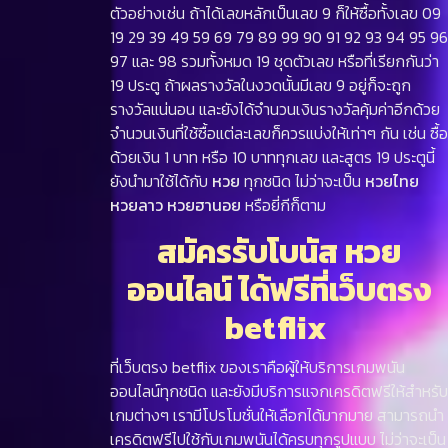
ตัวอย่างเช่น ถ้าได้เลขหลักเป็นเลข 9 ก็ให้ซื้อทั้งเลข 09
19 29 39 49 59 69 79 89 99 90 91 92 93 94 95 96
97 และ 98 รวมทั้งหมด 19 ชุดตัวเลข หรือที่เรียกกันว่า
19 ประตู ถ้าผลรางวัลในงวดนั้นมีเลข 9 อยู่ก็จะถูก
รางวัลแน่นอน และยังได้จำนวนเงินรางวัลคุ้มค่าอีกด้วย
จำนวนเงินที่ใช้ซื้อแต่ละเลขก็ควรแบ่งให้เท่าๆ กัน เช่น ซื้อ
ด้วยเงิน 1 บาท หรือ 10 บาททุกเลข และสูตร 19 ประตูนี้
ยังนำมาใช้ได้กับ
หวย
ทุกชนิด ไม่ว่าจะเป็น
หวยไทย
หวยลาว
หวยฮานอย
หรือยี่กีก็ตาม
สมัครรับโบนัส หวย
ออนไลน์ ได้ฟรีที่เว็บตรง
betflix
ที่เว็บตรง betflix ของเราคือผู้ให้บริการเกมพนัน
ออนไลน์ทุกชนิด และยังมีบริการแจกเครดิตฟรีให้สำหรับ
เกมต่างๆ เรามีโปรโมชั่นให้เลือกได้มากมาย สามารถนำ
เครดิตฟรีไปใช้กับเกมพนันได้ครบทุกรูปแบบ ไม่ว่าจะเป็น