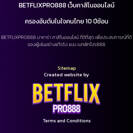
BETFLIXPRO888 เว็บคาสิโนออนไลน์
ครองอันดับในใจคนไทย 10 ปีซ้อน
BETFLIXPRO888 บาคาร่า คาสิโนออนไลน์ ที่ดีที่สุด เพื่อประสบการณ์ที่ดี
ของผู้เล่นอย่างแท้จริง แบบ เบทฟิกโปร888
Sitemap
Created website by
Terms and Conditions