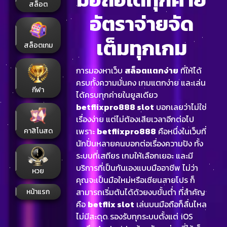
สล็อต
อัตราจ่ายจัด
เต็มทุกเกม
สล็อตเกม
การมองหาเว็บ
สล็อตแตกง่าย
ที่ให้ได้
ครบทั้งความมั่นคง เกมแตกง่าย และเล่น
กีฬา
ได้ครบทุกค่ายในยูสเดียว
betflixpro888 slot
บอกเลยว่าไม่ใช่
เรื่องง่าย แต่ไม่ต้องเสียเวลาอีกต่อไป
เพราะ
betflixpro888
คือหนึ่งในเว็บที่
คาสิโนสด
นักปั่นหลายคนบอกต่อเรื่องความปัง ทั้ง
ระบบที่เสถียร เกมให้เลือกเยอะ และมี
บริการที่เป็นกันเองแบบมืออาชีพ ไม่ว่า
หวย
คุณจะเป็นมือใหม่หรือเซียนสายโปร ก็
สามารถเริ่มต้นได้ด้วยงบขั้นต่ำ ที่สำคัญ
หน้าแรก
คือ
betflix slot
เล่นบนมือถือก็ลื่นไหล
ไม่มีสะดุด รองรับทุกระบบตั้งแต่
iOS