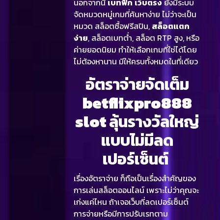
นอกจากนี้
เบทฟิก
เว็บตรง
ยังมีระบบ
จัดหมวดหมู่เกมที่ค้นหาง่าย ไม่ว่าจะเป็น
หมวด สล็อตซื้อฟรีสปิน
,
สล็อตแตก
ง่าย
,
สล็อตเบทต่ำ
,
สล็อต
RTP
สูง
,
หรือ
ค่ายยอดนิยม ทำให้เลือกเกมที่ใช่ได้โดย
ไม่ต้องหานาน มีให้ครบทั้งหมดในที่เดียว
อัตราจ่ายจัดเต็ม
betflixpro888
slot
ลุ้นรางวัลใหญ่
แบบไม่มีลด
เปอร์เซ็นต์
เรื่องอัตราจ่าย ก็ถือเป็นเรื่องสำคัญของ
การเล่นสล็อตออนไลน์ เพราะไม่ว่าคุณจะ
เก่งแค่ไหน ถ้าเจอเว็บที่ลดเปอร์เซ็นต์
การจ่ายหรือมีการปรับเรทตาม