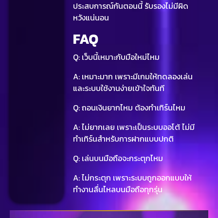
ประสบการณ์กันตอนนี้ รับรองไม่มีผิด
หวังแน่นอน
FAQ
Q:
เว็บนี้เหมาะกับมือใหม่ไหม
A:
เหมาะมาก เพราะมีเกมให้ทดลองเล่น
และระบบใช้งานง่ายเข้าใจทันที
Q:
ถอนเงินยากไหม
ต้องทำเทิร์นไหม
A:
ไม่ยากเลย เพราะเป็นระบบออโต้ ไม่มี
ทำเทิร์นสำหรับการฝากแบบปกติ
Q:
เล่นบนมือถือจะกระตุกไหม
A:
ไม่กระตุก เพราะระบบถูกออกแบบให้
ทำงานลื่นไหลบนมือถือทุกรุ่น