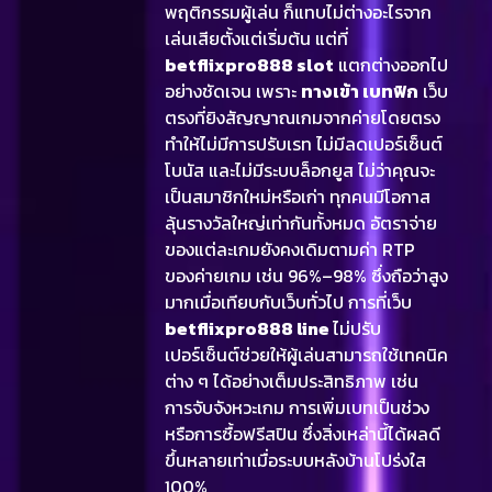
พฤติกรรมผู้เล่น ก็แทบไม่ต่างอะไรจาก
เล่นเสียตั้งแต่เริ่มต้น แต่ที่
betflixpro888 slot
แตกต่างออกไป
อย่างชัดเจน เพราะ
ทางเข้า เบทฟิก
เว็บ
ตรงที่ยิงสัญญาณเกมจากค่ายโดยตรง
ทำให้ไม่มีการปรับเรท ไม่มีลดเปอร์เซ็นต์
โบนัส และไม่มีระบบล็อกยูส ไม่ว่าคุณจะ
เป็นสมาชิกใหม่หรือเก่า ทุกคนมีโอกาส
ลุ้นรางวัลใหญ่เท่ากันทั้งหมด
อัตราจ่าย
ของแต่ละเกมยังคงเดิมตามค่า
RTP
ของค่ายเกม เช่น
96%
–
98%
ซึ่งถือว่าสูง
มากเมื่อเทียบกับเว็บทั่วไป การที่เว็บ
betflixpro888 line
ไม่ปรับ
เปอร์เซ็นต์ช่วยให้ผู้เล่นสามารถใช้เทคนิค
ต่าง ๆ ได้อย่างเต็มประสิทธิภาพ เช่น
การจับจังหวะเกม การเพิ่มเบทเป็นช่วง
หรือการซื้อฟรีสปิน ซึ่งสิ่งเหล่านี้ได้ผลดี
ขึ้นหลายเท่าเมื่อระบบหลังบ้านโปร่งใส
100%