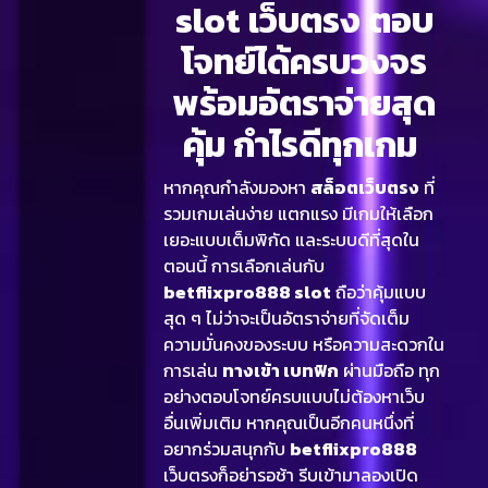
slot เว็บตรง ตอบ
โจทย์ได้ครบวงจร
พร้อมอัตราจ่ายสุด
คุ้ม กำไรดีทุกเกม
หากคุณกำลังมองหา
สล็อตเว็บตรง
ที่
รวมเกมเล่นง่าย แตกแรง มีเกมให้เลือก
เยอะแบบเต็มพิกัด และระบบดีที่สุดใน
ตอนนี้ การเลือกเล่นกับ
betflixpro888 slot
ถือว่าคุ้มแบบ
สุด ๆ ไม่ว่าจะเป็นอัตราจ่ายที่จัดเต็ม
ความมั่นคงของระบบ หรือความสะดวกใน
การเล่น
ทางเข้า เบทฟิก
ผ่านมือถือ ทุก
อย่างตอบโจทย์ครบแบบไม่ต้องหาเว็บ
อื่นเพิ่มเติม หากคุณเป็นอีกคนหนึ่งที่
อยากร่วมสนุกกับ
betflixpro888
เว็บตรงก็อย่ารอช้า รีบเข้ามาลองเปิด