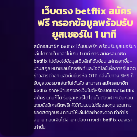
เว็บตรง betflix สมัคร
ฟรี กรอกข้อมูลพร้อมรับ
ยูสเซอร์ใน 1 นาที
สมัครสมาชิก
betflix
ได้แบบฟรีๆ พร้อมรับยูสเซอร์มา
เล่นได้ภายในเวลาไม่เกิน 1 นาที การ
สมัครสมาชิก
betflix
ไม่ต้องใช้ข้อมูลเชิงลึกที่ซับซ้อน แค่กรอกชื่อ-
นามสกุล หมายเลขโทรศัพท์ และไอดีไลน์เผื่อการอัปเดต
ข่าวสารต่างๆ แล้วยืนยันรหัส OTP ที่ส่งไปทาง SMS ก็
รับยูสเซอร์มาเล่นกันได้แล้ว สามารถ
สมัครสมาชิก
betflix
จากหน้าแรกของเว็บไซต์หรือเปิดแอพ
betflix
สมัคร
แทนก็ได้ รับยูสเซอร์ได้โดยไม่ต้องฝากเงินก่อน
แถมยังมีเครดิตฟรีให้ใช้กันแบบไม่ต้องลงทุน รวมเกม
ยอดฮิตทุกประเภทมาให้เล่นได้อย่างสะดวก ทำกำไร
สบาย ถอนเงินได้ง่ายๆ ต้อง
ทางเข้า
betflix
ของเรา
เท่านั้น