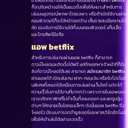
ก็จะปรับหน้าจอให้เป็นแนวตั้งเพื่อให้เหมาะสำหรับการ
เล่นบนอุปกรณ์พกพาโดยเฉพาะ หรือถ้าเปิดใช้งานผ่าน
คอมพิวเตอร์ก็จะได้หน้าจอกว้าง เห็นรายละเอียดเกมได้
ชัด รองรับการใช้งานได้ทั้งบนคอมพิวเตอร์ แท็บเล็ต
และโทรศัพท์มือถือ
แอพ betflix
สำหรับการเล่นเกมผ่านแอพ betflix ก็สามารถ
ดาวน์โหลดและติดตั้งได้ฟรี แค่ทักแชทหาเจ้าหน้าที่ก็รับ
ลิงก์ดาวน์โหลดได้เลย สามารถ
สมัครสมาชิก
betflix
ผ่านแอพได้ เปิดเล่นเกม ฝาก-ถอนเงิน หรือรับโปรโมชั่
นพิเศษทั้งหมดได้เหมือนการเล่นผ่านเว็บไซต์ แต่จะได้
ความเร็วในการใช้งานที่มากกว่า เพราะภายในแอพของ
เราจะตัดกราฟิกที่ไม่จำเป็นทั้งหมดออก และลดรูปปุ่ม
ต่างๆ ให้กลายเป็นไอคอนเล็กๆ ดังนั้นแอพ betflix จึง
โหลดไว มีระบบการจดจำยูสเซอร์และพาสเวิร์ดอัตโนมัติ
เพื่อให้เข้าเล่นได้อย่างรวดเร็ว