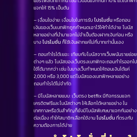
แชร์โพสต์ที่เท่ากัน เช่น เว็บอื่นแจกกันที่ 10% แต่เบทฟิก
แจกให้ 15% เป็นต้น
– เงื่อนไขง่าย: เงื่อนไขในการรับ
โปรโมชั่น
หรือถอน
เงินของเว็บเบทฟิกถูกกำหนดเอาไว้ให้ทำได้ง่าย โบนัส
หลายอย่างที่นำมาแจกไม่จำเป็นต้องฝากเงินก่อน หรือ
บาง
โปรโมชั่น
ก็ใช้เงินฝากแค่ไม่กี่บาทเท่านั้นเอง
– ถอนกำไรได้เยอะ: เทียบกับโบนัสจากเว็บพนันรายย่อย
ต่างๆ แล้ว โบนัสของเว็บตรงเบทฟิกจะถอนกำไรออกไป
ใช้ได้มากกว่า เช่น ในบางเว็บกำหนดให้ถอนเงินได้แค่
2,000 หรือ 3,000 แต่โบนัสของเบทฟิกหลายอย่าง
ถอนกำไรได้ไม่จำกัด
– มีโบนัสหลายแบบ: เว็บตรง betflix มีกิจกรรมแจก
เครดิตฟรีและโบนัสต่างๆ ให้เลือกได้หลายอย่าง ใน
เทศกาลหรือวันสำคัญก็ยังมีโบนัสพิเศษมาแจกกันอย่าง
ต่อเนื่อง ทำให้สมาชิกเลือกใช้งาน
โปรโมชั่น
ที่ตรงกับ
ความต้องการได้ง่าย