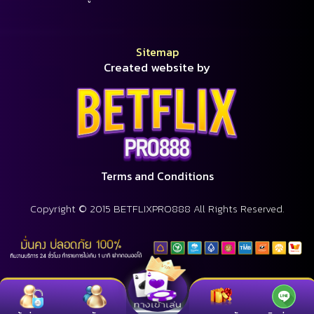
Sitemap
Created website by
Terms and Conditions
Copyright © 2015 BETFLIXPRO888 All Rights Reserved.
ทางเข้าเล่น