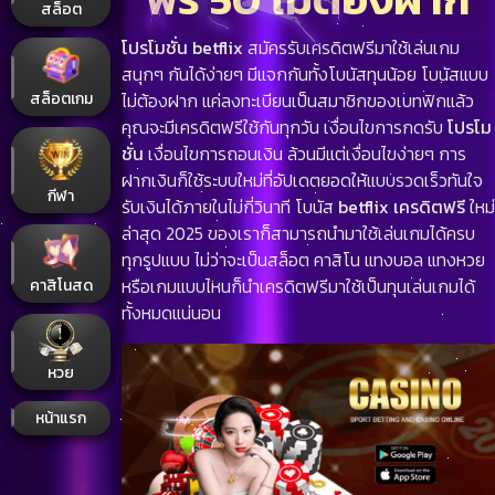
สล็อต
โปรโมชั่น betflix
สมัครรับเครดิตฟรีมาใช้เล่นเกม
สนุกๆ กันได้ง่ายๆ มีแจกกันทั้งโบนัสทุนน้อย โบนัสแบบ
สล็อตเกม
ไม่ต้องฝาก แค่ลงทะเบียนเป็นสมาชิกของเบทฟิกแล้ว
คุณจะมีเครดิตฟรีใช้กันทุกวัน เงื่อนไขการกดรับ
โปรโม
ชั่น
เงื่อนไขการถอนเงิน ล้วนมีแต่เงื่อนไขง่ายๆ การ
ฝากเงินก็ใช้ระบบใหม่ที่อัปเดตยอดให้แบบรวดเร็วทันใจ
กีฬา
รับเงินได้ภายในไม่กี่วินาที โบนัส
betflix
เครดิตฟรี
ใหม่
ล่าสุด 2025 ของเราก็สามารถนำมาใช้เล่นเกมได้ครบ
ทุกรูปแบบ ไม่ว่าจะเป็นสล็อต คาสิโน แทงบอล แทงหวย
หรือเกมแบบไหนก็นำเครดิตฟรีมาใช้เป็นทุนเล่นเกมได้
คาสิโนสด
ทั้งหมดแน่นอน
หวย
หน้าแรก