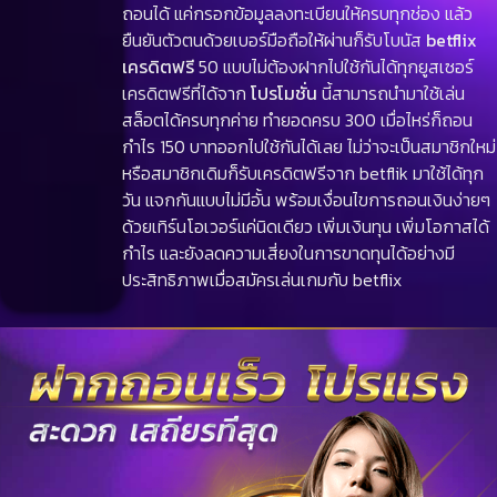
ถอนได้ แค่กรอกข้อมูลลงทะเบียนให้ครบทุกช่อง แล้ว
ยืนยันตัวตนด้วยเบอร์มือถือให้ผ่านก็รับโบนัส
betflix
เครดิตฟรี
50 แบบไม่ต้องฝากไปใช้กันได้ทุกยูสเซอร์
เครดิตฟรีที่ได้จาก
โปรโมชั่น
นี้สามารถนำมาใช้เล่น
สล็อตได้ครบทุกค่าย ทำยอดครบ 300 เมื่อไหร่ก็ถอน
กำไร 150 บาทออกไปใช้กันได้เลย ไม่ว่าจะเป็นสมาชิกใหม่
หรือสมาชิกเดิมก็รับเครดิตฟรีจาก betflik มาใช้ได้ทุก
วัน แจกกันแบบไม่มีอั้น พร้อมเงื่อนไขการถอนเงินง่ายๆ
ด้วยเทิร์นโอเวอร์แค่นิดเดียว เพิ่มเงินทุน เพิ่มโอกาสได้
กำไร และยังลดความเสี่ยงในการขาดทุนได้อย่างมี
ประสิทธิภาพเมื่อสมัครเล่นเกมกับ betflix