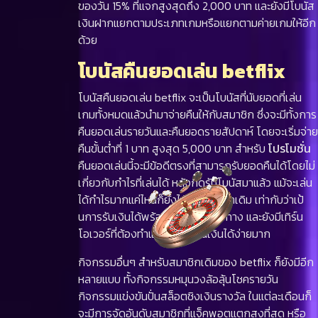
ของวัน 15% ที่แจกสูงสุดถึง 2,000 บาท และยังมีโบนัส
เงินฝากแยกตามประเภทเกมหรือแยกตามค่ายเกมให้อีก
ด้วย
โบนัสคืนยอดเล่น betflix
โบนัสคืนยอดเล่น betflix จะเป็นโบนัสที่นับยอดที่เล่น
เกมทั้งหมดแล้วนำมาจ่ายคืนให้กับสมาชิก ซึ่งจะมีทั้งการ
คืนยอดเล่นรายวันและคืนยอดรายสัปดาห์ โดยจะเริ่มจ่าย
คืนขั้นต่ำที่ 1 บาท สูงสุด 5,000 บาท สำหรับ
โปรโมชั่น
คืนยอดเล่นนี้จะมีข้อดีตรงที่สามารถรับยอดคืนได้โดยไม่
เกี่ยวกับกำไรที่เล่นได้ หลังกดรับโบนัสมาแล้ว แม้จะเล่น
ได้กำไรมากแค่ไหนก็ยังได้ยอดคืนเท่าเดิม เท่ากับว่าเป้
นการรับเงินได้พร้อมกันถึง 2 ช่องทาง และยังมีเทิร์น
โอเวอร์ที่ต้องทำแค่ 1 เท่า ถอนเงินได้ง่ายมาก
กิจกรรมอื่นๆ สำหรับสมาชิกเดิมของ betflix ก็ยังมีอีก
หลายแบบ ทั้งกิจกรรมหมุนวงล้อลุ้นโชครายวัน
กิจกรรมแข่งขันปั่นสล็อตชิงเงินรางวัล ในแต่ละเดือนก็
จะมีการจัดอันดับสมาชิกที่แจ็คพอตแตกสูงที่สุด หรือ