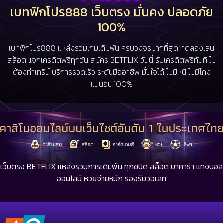
เบทฟิกโปร888 เว็บตรง มั่นคง ปลอดภัย
100%
เบทฟิกโปร888 แหล่งรวมเกมเดิมพัน ครบวงจรมากที่สุด ทดลองเล่น
สล็อต แจกเครดิตฟรีทุกวัน สมัคร BETFLIX วันนี่ รับเครดิตฟรีทันที ไม่
ต้องทำเทริน์ บริการรวดเร็ว ระดับมืออาชีพ มั่นใจได้ ไม่มีหนี ไม่มีโกง
แน่นอน 100%
เว็บตรง BETFLIX แหล่งรวมการเดิมพัน ทุกชนิด สล็อต บาคาร่า แทงบอล
ออนไลน์ หวยจ่ายหนัก รองรับวอเลท