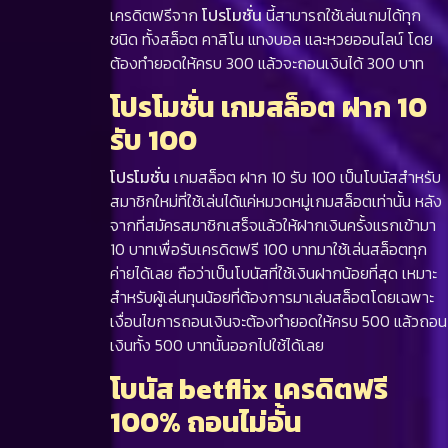
เครดิตฟรีจาก
โปรโมชั่น
นี้สามารถใช้เล่นเกมได้ทุก
ชนิด ทั้งสล็อต คาสิโน แทงบอล และหวยออนไลน์ โดย
ต้องทำยอดให้ครบ 300 แล้วจะถอนเงินได้ 300 บาท
โปรโมชั่น เกมสล็อต ฝาก 10
รับ 100
โปรโมชั่น
เกมสล็อต ฝาก 10 รับ 100 เป็นโบนัสสำหรับ
สมาชิกใหม่ที่ใช้เล่นได้แค่หมวดหมู่เกมสล็อตเท่านั้น หลัง
จากที่สมัครสมาชิกเสร็จแล้วให้ฝากเงินครั้งแรกเข้ามา
10 บาทเพื่อรับเครดิตฟรี 100 บาทมาใช้เล่นสล็อตทุก
ค่ายได้เลย ถือว่าเป็นโบนัสที่ใช้เงินฝากน้อยที่สุด เหมาะ
สำหรับผู้เล่นทุนน้อยที่ต้องการมาเล่นสล็อตโดยเฉพาะ
เงื่อนไขการถอนเงินจะต้องทำยอดให้ครบ 500 แล้วถอน
เงินทั้ง 500 บาทนั้นออกไปใช้ได้เลย
โบนัส betflix เครดิตฟรี
100% ถอนไม่อั้น