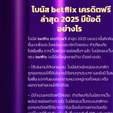
โบนัส betflix เครดิตฟรี
ล่าสุด 2025 มีข้อดี
อย่างไร
โบนัส
betflix
เครดิตฟรี
ล่าสุด 2025 ของเรานั้นคิดค้น
ขึ้นมาเพื่อประโยชน์ของสมาชิกโดยตรง ถ้าเทียบกับ
โปรโมชั่น
จากเว็บพนันรายย่อยอื่นๆ แล้ว โบนัสของเว็บ
ตรง
betflix
จะมีข้อดีอยู่หลายด้าน ตัวอย่างเช่น
– ใช้เล่นเกมได้หลายแบบ: โบนัสส่วนใหญ่ของเบทฟิก
ถูกออกแบบให้ใช้เล่นเกมได้แทบทุกประเภท และยังมี
โปร
โมชั่น
แจกกันแบบแยกตามหมวดหมู่เกมทั้งหมด หรือ
แยกตามค่ายเกมให้อีกด้วย
– มีจำนวนเครดิตฟรีให้เยอะ: ถ้าเทียบกับโบนัสจากเว็บ
พนันรายย่อยต่างๆ แล้ว โบนัสของเว็บตรงเบทฟิกจะ
แจกเครดิตฟรีให้มากกว่าในเงื่อนไขการฝากเงินหรือ