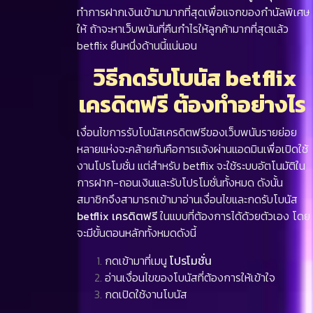
ทำการฝากเงินเข้ามามากที่สุดเพื่อแจกของกำนัลพิเศษ
ให้ ถ้าจะหาเว็บพนันที่คืนกำไรให้ลูกค้ามากที่สุดแล้ว
betflix ยืนหนึ่งด้านนี้แน่นอน
วิธีกดรับโบนัส betflix
เครดิตฟรี ต้องทำอย่างไร
เงื่อนไขการรับโบนัสเครดิตฟรีของเว็บพนันรายย่อย
หลายแห่งจะคล้ายกันคือการแจ้งผ่านแอดมินเพื่อเปิดใช้
งานโปรโมชั่น แต่สำหรับ betflix จะใช้ระบบอัตโนมัติใน
การฝาก-ถอนเงินและรับโปรโมชั่นทั้งหมด ดังนั้น
สมาชิกจึงสามารถเข้ามาอ่านเงื่อนไขและกดรับโบนัส
betflix
เครดิตฟรี
ในแบบที่ต้องการได้ด้วยตัวเอง โดย
จะมีขั้นตอนหลักทั้งหมดดังนี้
กดเข้ามาที่เมนู
โปรโมชั่น
อ่านเงื่อนไขของโบนัสที่ต้องการให้เข้าใจ
กดเปิดใช้งานโบนัส