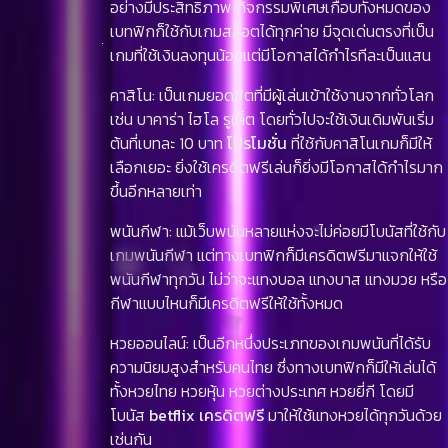
อย่างมีประสิทธิภาพ กิจกรรมพิเศษเกือบทั้งหมดของ
เบทฟิกก็ใช้กับเกมสล็อตได้ทุกค่าย มีจุดเด่นตรงที่เป็น
เกมที่ใช้เงินลงทุนน้อยแต่มีโอกาสได้กำไรทีละเป็นแสน
คาสิโน: เป็นเกมยอดฮิตที่มีผู้เล่นเข้าใช้งานจากทั่วโลก
เช่น บาคาร่า ไฮโล รูเล็ต โดยทั่วไปจะใช้เงินเดิมพันเริ่ม
ต้นที่เบทละ 10 บาท
โปรโมชั่น
ที่ใช้กับคาสิโนเกมก็มีให้
เลือกเยอะ ยิ่งใช้เครดิตฟรีเล่นก็ยิ่งมีโอกาสได้กำไรมาก
ขึ้นอีกหลายเท่า
พนันกีฬา: แม้เว็บพนันหลายแห่งจะไม่ค่อยมีโบนัสที่ใช้กับ
เกมพนันกีฬา แต่ทางเบทฟิกก็มีเครดิตฟรีมาแจกให้ใช้
พนันกีฬาทุกวัน ไม่ว่าจะแทงบอล แทงบาส แทงมวย หรือ
กีฬาแบบไหนก็มีเครดิตฟรีให้ใช้ทั้งหมด
หวยออนไลน์: เป็นอีกหนึ่งประเภทของเกมพนันที่ได้รับ
ความนิยมสูงสำหรับคนไทย ซึ่งทางเบทฟิกก็มีให้เล่นได้
ทั้งหวยไทย หวยหุ้น หวยต่างประเทศ หวยยี่กี โดยมี
โบนัส
betflix
เครดิตฟรี
มาให้ใช้แทงหวยได้ทุกวันด้วย
เช่นกัน