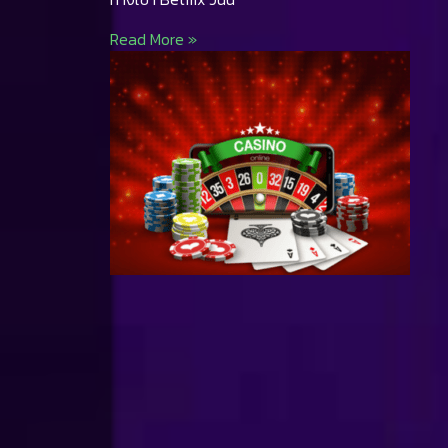
Read More »