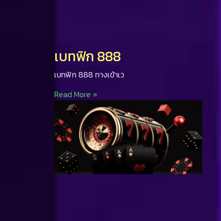
เบทฟิก 888
เบทฟิก 888 ทางเข้าเว
Read More »