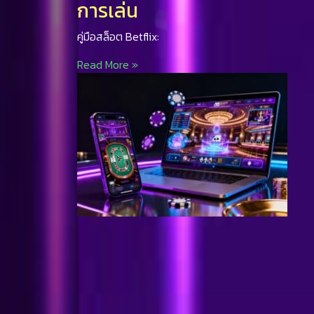
การเล่น
คู่มือสล็อต Betflix:
Read More »