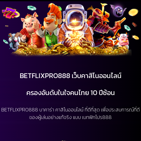
BETFLIXPRO888 เว็บคาสิโนออนไลน์
ครองอันดับในใจคนไทย 10 ปีซ้อน
BETFLIXPRO888 บาคาร่า คาสิโนออนไลน์ ที่ดีที่สุด เพื่อประสบการณ์ที่ดี
ของผู้เล่นอย่างแท้จริง แบบ เบทฟิกโปร888