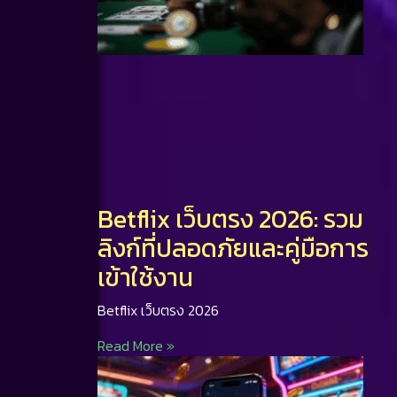
Betflix เว็บตรง 2026: รวม
ลิงก์ที่ปลอดภัยและคู่มือการ
เข้าใช้งาน
Betflix เว็บตรง 2026
Read More »