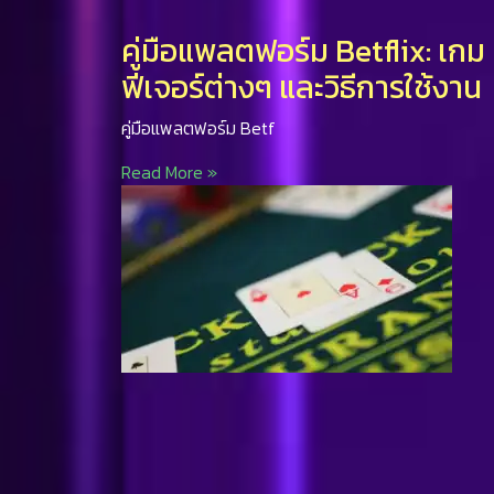
คู่มือแพลตฟอร์ม Betflix: เกม
ฟีเจอร์ต่างๆ และวิธีการใช้งาน
คู่มือแพลตฟอร์ม Betf
Read More »