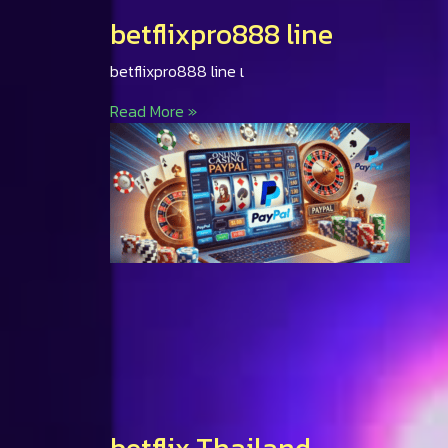
betflixpro888 line
betflixpro888 line เ
Read More »