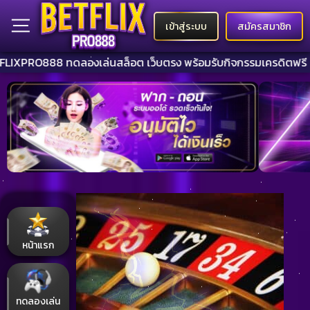
เข้าสู่ระบบ
สมัครสมาชิก
่นสล็อต เว็บตรง พร้อมรับกิจกรรมเครดิตฟรี แจกทุกวัน
หน้าแรก
ทดลองเล่น