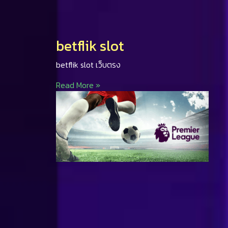
betflik slot
betflik slot เว็บตรง
Read More »