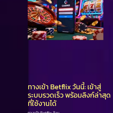
ทางเข้า Betflix วันนี้: เข้าสู่
ระบบรวดเร็ว พร้อมลิงก์ล่าสุด
ที่ใช้งานได้
ทางเข้า Betflix วันน