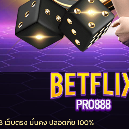
 เว็บตรง มั่นคง ปลอดภัย 100%