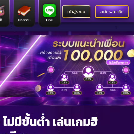
เข้าสู่ระบบ
สมัครสมาชิก
ย
บทความ
Line
่มีขั้นต่ำ เล่นเกมฮิ