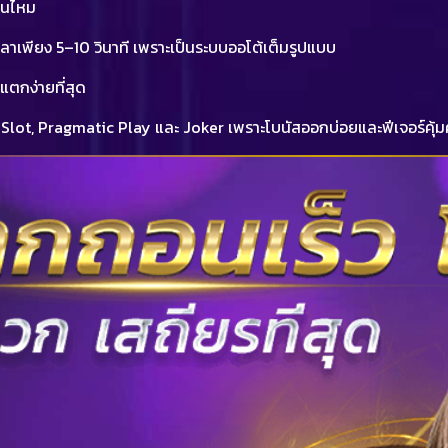
านไหม
เวลาเพียง
5
–
10
วินาที เพราะเป็นระบบออโต้เต็มรูปแบบ
แตกง่ายที่สุด
Slot, Pragmatic Play
และ
Joker
เพราะโบนัสออกบ่อยและฟีเจอร์คุ้ม