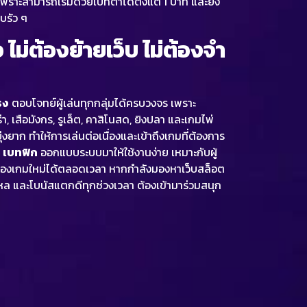
เพราะสามารถเริ่มด้วยเบทต่ำได้ตั้งแต่ 1 บาท และยัง
บบรัว ๆ
ไม่ต้องย้ายเว็บ ไม่ต้องจำ
รง
ตอบโจทย์ผู้เล่นทุกกลุ่มได้ครบวงจร เพราะ
่า
,
เสือมังกร
,
รูเล็ต
,
คาสิโนสด
,
ยิงปลา และเกมไพ่
่งยาก ทำให้การเล่นต่อเนื่องและเข้าถึงเกมที่ต้องการ
า เบทฟิก
ออกแบบระบบมาให้ใช้งานง่าย เหมาะกับผู้
ทดลองเกมใหม่ได้ตลอดเวลา
หากกำลังมองหาเว็บสล็อต
ไหล และโบนัสแตกดีทุกช่วงเวลา ต้องเข้ามาร่วมสนุก