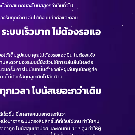
ละโอกาสแตกของโบนัสสูงกว่าเว็บทั่วไป
องรับทุกค่าย
เล่นได้ทั้งบนมือถือและคอม
 ระบบเร็วมาก ไม่ต้องรอแอ
อโต้เต็มรูปแบบ คุณไม่ต้องรอแอดมิน ไม่ต้องแจ้ง
ามสะดวกของระบบนี้ยังช่วยให้การเล่นลื่นไหลต่อ
นวนครั้ง
การไม่มีเบทขั้นต่ำช่วยให้ผู้เล่นทุนน้อยรู้สึก
ดยไม่ต้องใช้ทุนสูงเกินไปอีกด้วย
ุกเวลา โบนัสเยอะกว่าเดิม
ด้เร็วขึ้น ซึ่งหลายคนบอกตรงกันว่า
หนึ่งมาจากระบบตรงลิขสิทธิ์แท้ที่เว็บใช้งาน ทำให้เกม
ราคาถูก โบนัสสุ่มเข้าบ่อย และเกมที่มี
RTP
สูง
ทำให้ผู้