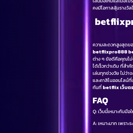
เล่นมือใหม่และมือโป
คงมีโอกาสลุ้นรางวั
betflixpr
ความสะดวกสูงสุดของ
betflixpro888 b
ต่าง ๆ
ข้อดีคือคุณไม
ได้เร็วกว่าเดิม
ที่สำค
เล่นทุกช่วงวัย ไม่ว
และคาสิโนออนไลน์ที่
กันที่
betflix เว็บต
FAQ
Q:
เว็บนี้เหมาะกับมือ
A:
เหมาะมาก เพราะระ