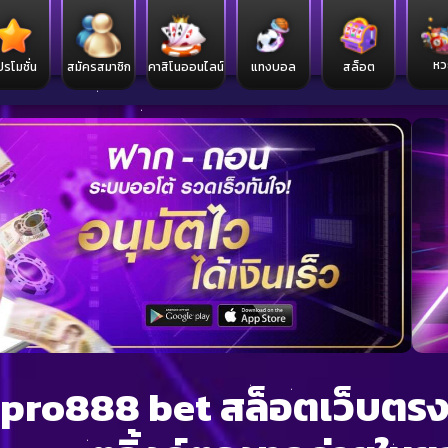
หว
ปรโมชั่น
สมัครสมาชิก
คาสิโนออนไลน์
แทงบอล
สล็อต
pro888 bet สล็อตเว็บตรง ไม