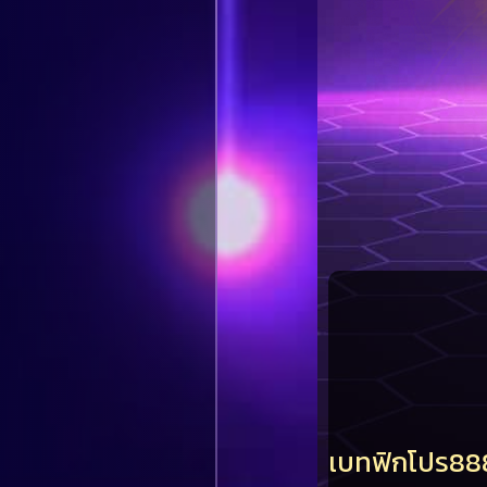
เบทฟิกโปร888