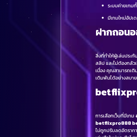
ระบบค่ายเกมทั
มีเกมใหม่อัปเ
ฝากถอนออโ
สิ่งที่ทำให้ผู้เล่นป
สลิป และไม่ต้องกลัวเง
เนื่อง คุณสามารถเติ
เดิมพันได้อย่างสบาย
betflixpr
การเลือกเว็บที่มีเกม
betflixpro888 b
ไม่ถูกปรับลดอัตราการ