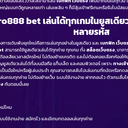
รต่างชอบและไว้วางใจเข้ามาเล่น
เบทฟิก เว็บตรง
เพิ่มมากขึ้นในทุกวัน 
ลใหญ่แบบทวีคูณหลายเท่า
เล่นเพลิน ๆ ก็มีลุ้นเข้าฟรีเกมหรือรับโบนัสแ
o888 bet เล่นได้ทุกเกมในยูสเดียว 
หลายรหัส
การเดิมพันยุคใหม่คือการเล่นทุกอย่างในยูสเดียว และ
เบทฟิก เว็บต
et
สามารถใช้ยูสเดียวเล่นได้ทุกค่าย ทุกเกม ทั้ง
สล็อตเว็บตรง
,
บาคาร
่ต้องเสียเวลาสมัครใหม่ ไม่ต้องย้ายเครดิต และไม่ต้องคอยเลือกห้องให้ยุ
ัญยูสเดียวเล่นได้ทั้งบนมือถือ แท็บเล็ต และคอมพิวเตอร์ เพราะ
ทางเข้
่าจะเป็นมือใหม่หรือผู้เล่นประจำ คุณสามารถสลับไปเล่นเกมที่ถนัดหรือ
เล่นครบทุกค่าย ไม่ต้องย้ายเว็บ ระบบใช้งานง่าย ฝากถอนไว ตัวเกมลื่น
รง
กันตอนนี้เลย
ใหม่ไหม
บบใช้งานง่าย สมัครไว และมีเกมทดลองเล่นทุกค่าย