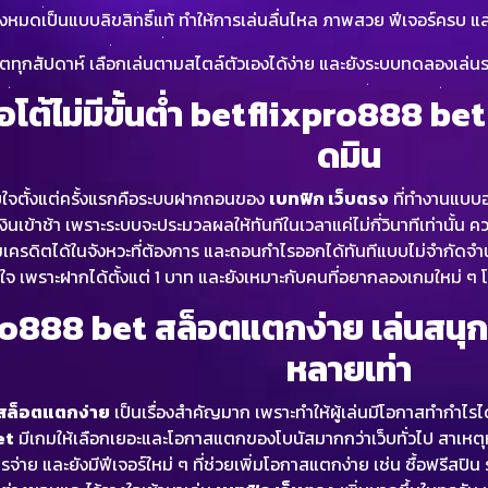
้งหมดเป็นแบบลิขสิทธิ์แท้ ทำให้การเล่นลื่นไหล ภาพสวย ฟีเจอร์ครบ แ
ดตทุกสัปดาห์
เลือกเล่นตามสไตล์ตัวเองได้ง่าย
และยังระบบทดลองเล่นร
ต้ไม่มีขั้นต่ำ betflixpro888 bet
ดมิน
ระทับใจตั้งแต่ครั้งแรกคือระบบฝากถอนของ
เบทฟิก เว็บตรง
ที่ทำงานแบบอ
ินเข้าช้า เพราะระบบจะประมวลผลให้ทันทีในเวลาแค่ไม่กี่วินาทีเท่านั้น
คว
มเครดิตได้ในจังหวะที่ต้องการ และถอนกำไรออกได้ทันทีแบบไม่จำกัดจำ
ใจ เพราะฝากได้ตั้งแต่ 1 บาท และยังเหมาะกับคนที่อยากลองเกมใหม่ ๆ โ
o888 bet สล็อตแตกง่าย เล่นสนุกท
หลายเท่า
สล็อตแตกง่าย
เป็นเรื่องสำคัญมาก เพราะทำให้ผู้เล่นมีโอกาสทำกำไรไ
et
มีเกมให้เลือกเยอะและโอกาสแตกของโบนัสมากกว่าเว็บทั่วไป
สาเหตุ
จ่าย และยังมีฟีเจอร์ใหม่ ๆ ที่ช่วยเพิ่มโอกาสแตกง่าย เช่น ซื้อฟรีสปิน 