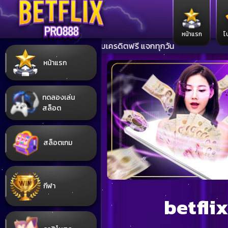
หน้าแรก
โ
ุกวัน
หน้าแรก
ทดลองเล่น
สล็อต
สล็อตเกม
กีฬา
betflix