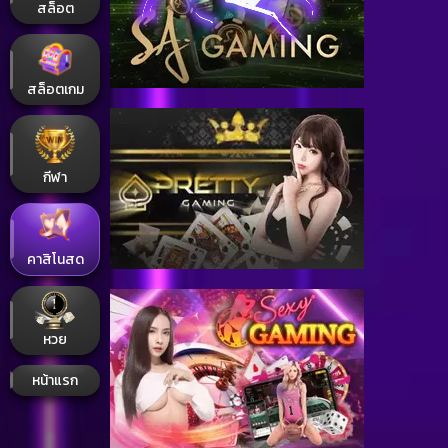
สล็อต
สล็อตเกม
กีฬา
คาสิโนสด
หวย
หน้าแรก