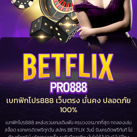
เบทฟิกโปร888 เว็บตรง มั่นคง ปลอดภัย
100%
เบทฟิกโปร888 แหล่งรวมเกมเดิมพัน ครบวงจรมากที่สุด ทดลองเล่น
สล็อต แจกเครดิตฟรีทุกวัน สมัคร BETFLIX วันนี่ รับเครดิตฟรีทันที ไม่