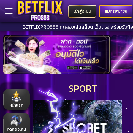
เข้าสู่ระบบ
สมัครสมาชิก
BETFLIXPRO888 ทดลองเล่นสล็อต เว็บตรง พร้อมรับกิจกรรมเครดิต
SPORT
หน้าแรก
ทดลองเล่น