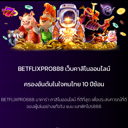
BETFLIXPRO888 เว็บคาสิโนออนไลน์
ครองอันดับในใจคนไทย 10 ปีซ้อน
BETFLIXPRO888 บาคาร่า คาสิโนออนไลน์ ที่ดีที่สุด เพื่อประสบการณ์ที่ดี
ของผู้เล่นอย่างแท้จริง แบบ เบทฟิกโปร888